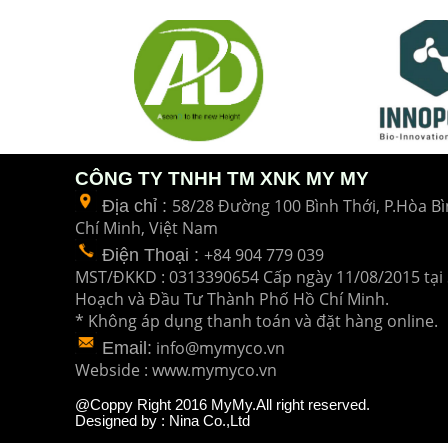
CÔNG TY TNHH TM XNK MY MY
58/28 Đường 100 Bình Thới, P.Hòa Bì
Địa chỉ :
Chí Minh, Việt Nam
+84 904 779 039
Điện Thoại
:
MST/ĐKKD : 0313390654 Cấp ngày 11/08/2015 tại 
Hoạch và Đầu Tư
Thành Phố Hồ Chí Minh.
* Không áp dụng thanh toán và đặt hàng online.
info@mymyco.vn
Email:
Webside : www.mymyco.vn
@Coppy Right 2016 MyMy.All right reserved.
Designed by : Nina Co.,Ltd