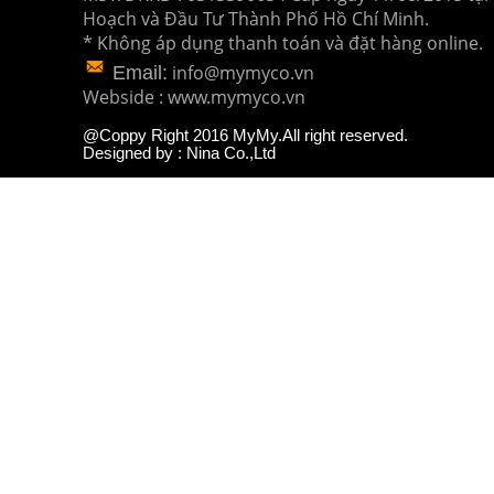
Hoạch và Đầu Tư
Thành Phố Hồ Chí Minh.
* Không áp dụng thanh toán và đặt hàng online.
info@mymyco.vn
Email:
Webside : www.mymyco.vn
@Coppy Right 2016 MyMy.All right reserved.
Designed by : Nina Co.,Ltd