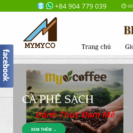
+84 904 779 039
Giờ
Trang chủ
Gi
CÀ PHÊ SẠCH
Đánh Thức Đam Mê
XEM THÊM →