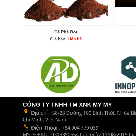
Cà Phê Bột
Giá bán:
Liên hệ
CÔNG TY TNHH TM XNK MY MY
58/28 Đường 100 Bình Thới, P.Hòa Bì
Địa chỉ :
Chí Minh, Việt Nam
+84 904 779 039
Điện Thoại
:
MST/ĐKKD : 0313390654 Cấp ngày 11/08/2015 tại 