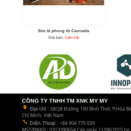
Siro lá phong từ Cannada
Giá bán:
Liên hệ
CÔNG TY TNHH TM XNK MY MY
58/28 Đường 100 Bình Thới, P.Hòa Bì
Địa chỉ :
Chí Minh, Việt Nam
+84 904 779 039
Điện Thoại
:
MST/ĐKKD : 0313390654 Cấp ngày 11/08/2015 tại 