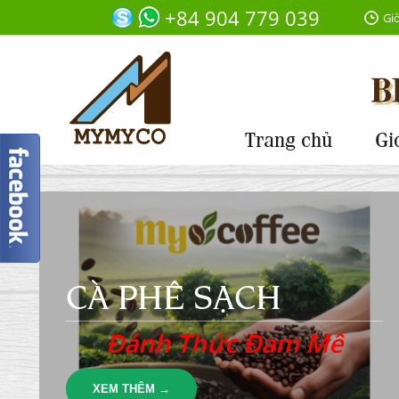
+84 904 779 039
Giờ
Trang chủ
Gi
CÀ PHÊ SẠCH
Đánh Thức Đam Mê
XEM THÊM →