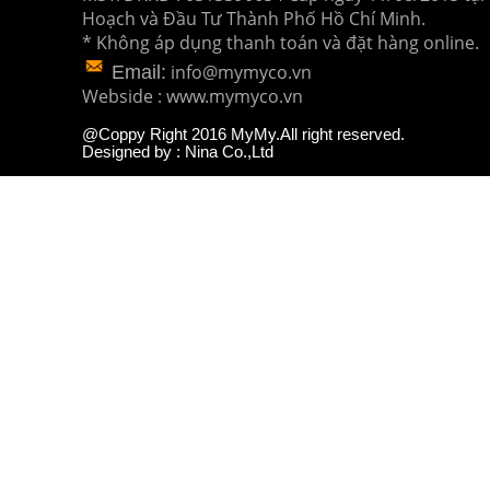
Hoạch và Đầu Tư
Thành Phố Hồ Chí Minh.
* Không áp dụng thanh toán và đặt hàng online.
info@mymyco.vn
Email:
Webside : www.mymyco.vn
@Coppy Right 2016 MyMy.All right reserved.
Designed by : Nina Co.,Ltd