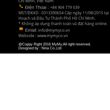
Chí Minh, Việt Nam
+84 904 779 039
Điện Thoại
:
MST/ĐKKD : 0313390654 Cấp ngày 11/08/2015 tại 
Hoạch và Đầu Tư
Thành Phố Hồ Chí Minh.
* Không áp dụng thanh toán và đặt hàng online.
info@mymyco.vn
Email:
Webside : www.mymyco.vn
@Coppy Right 2016 MyMy.All right reserved.
Designed by : Nina Co.,Ltd