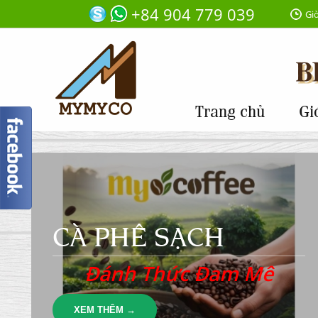
+84 904 779 039
Giờ
Trang chủ
Gi
CÀ PHÊ SẠCH
Đánh Thức Đam Mê
XEM THÊM →