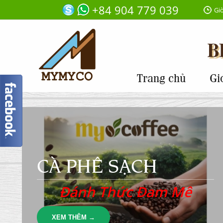
+84 904 779 039
Giờ
Trang chủ
Gi
CÀ PHÊ SẠCH
Đánh Thức Đam Mê
XEM THÊM →