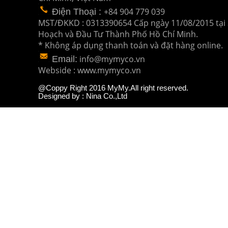
+84 904 779 039
Điện Thoại
:
MST/ĐKKD : 0313390654 Cấp ngày 11/08/2015 tại 
Hoạch và Đầu Tư
Thành Phố Hồ Chí Minh.
* Không áp dụng thanh toán và đặt hàng online.
info@mymyco.vn
Email:
Webside : www.mymyco.vn
@Coppy Right 2016 MyMy.All right reserved.
Designed by : Nina Co.,Ltd