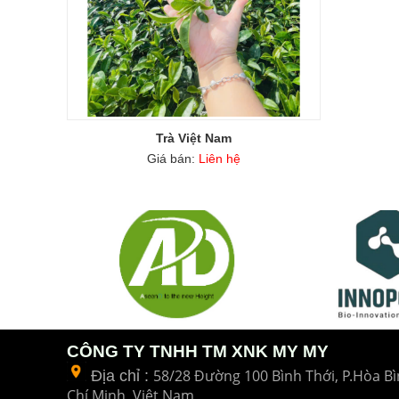
Trà Việt Nam
Giá bán:
Liên hệ
CÔNG TY TNHH TM XNK MY MY
58/28 Đường 100 Bình Thới, P.Hòa Bì
Địa chỉ :
Chí Minh, Việt Nam