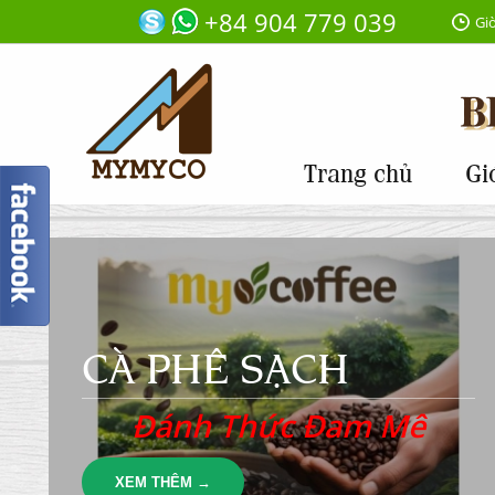
+84 904 779 039
Giờ
Trang chủ
Gi
CÀ PHÊ SẠCH
Đánh Thức Đam Mê
XEM THÊM →