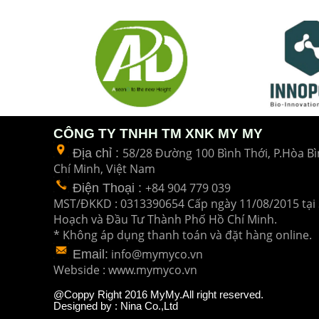
CÔNG TY TNHH TM XNK MY MY
58/28 Đường 100 Bình Thới, P.Hòa Bì
Địa chỉ :
Chí Minh, Việt Nam
+84 904 779 039
Điện Thoại
:
MST/ĐKKD : 0313390654 Cấp ngày 11/08/2015 tại 
Hoạch và Đầu Tư
Thành Phố Hồ Chí Minh.
* Không áp dụng thanh toán và đặt hàng online.
info@mymyco.vn
Email:
Webside : www.mymyco.vn
@Coppy Right 2016 MyMy.All right reserved.
Designed by : Nina Co.,Ltd