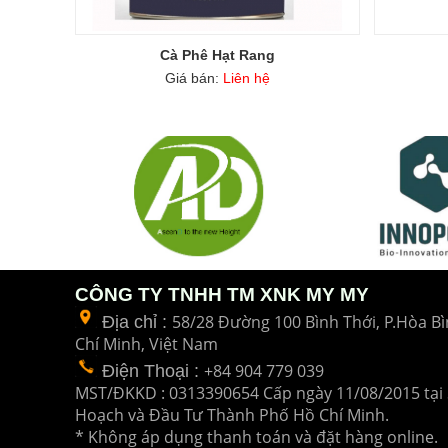
Cà Phê Hạt Rang
Giá bán:
Liên hệ
CÔNG TY TNHH TM XNK MY MY
58/28 Đường 100 Bình Thới, P.Hòa Bì
Địa chỉ :
Chí Minh, Việt Nam
+84 904 779 039
Điện Thoại
:
MST/ĐKKD : 0313390654 Cấp ngày 11/08/2015 tại 
Hoạch và Đầu Tư
Thành Phố Hồ Chí Minh.
* Không áp dụng thanh toán và đặt hàng online.