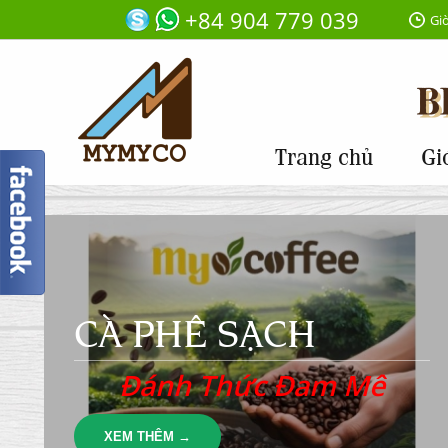
+84 904 779 039
Giờ
Trang chủ
Gi
CÀ PHÊ SẠCH
Đánh Thức Đam Mê
XEM THÊM →