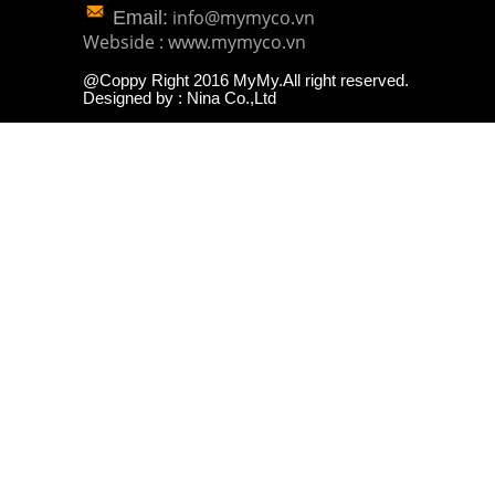
info@mymyco.vn
Email:
Webside : www.mymyco.vn
@Coppy Right 2016 MyMy.All right reserved.
Designed by : Nina Co.,Ltd